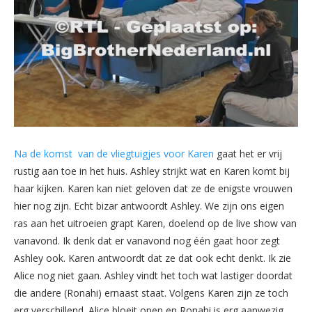
Na de komst van de vliegtuigjes voor Karen
gaat het er vrij
rustig aan toe in het huis. Ashley strijkt wat en Karen komt bij
haar kijken. Karen kan niet geloven dat ze de enigste vrouwen
hier nog zijn. Echt bizar antwoordt Ashley. We zijn ons eigen
ras aan het uitroeien grapt Karen, doelend op de live show van
vanavond. Ik denk dat er vanavond nog één gaat hoor zegt
Ashley ook. Karen antwoordt dat ze dat ook echt denkt. Ik zie
Alice nog niet gaan. Ashley vindt het toch wat lastiger doordat
die andere (Ronahi) ernaast staat. Volgens Karen zijn ze toch
erg verschillend. Alice bloeit open en Ronahi is erg aanwezig.