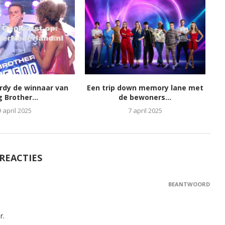
ordy de winnaar van
Een trip down memory lane met
g Brother...
de bewoners...
9 april 2025
7 april 2025
 REACTIES
BEANTWOORD
r.