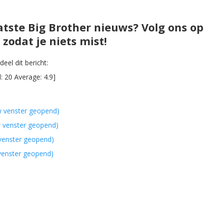
atste Big Brother nieuws? Volg ons op
zodat je niets mist!
eel dit bericht:
l:
20
Average:
4.9
]
w venster geopend)
w venster geopend)
 venster geopend)
 venster geopend)