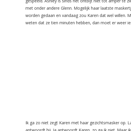
gespeeld. Ashley is sinds het ontbijt niet tot amper te 
met onder andere Glenn. Mogelijk haar laatste masker
worden gedaan en vandaag zou Karen dat wel willen. M
weten dat ze tien minuten hebben, dan moet er weer i
Ik ga zo niet zegt Karen met haar gezichtsmasker op. L
antwoordt hij. Ja antwoordt Karen, zo ga ik niet. Maar i