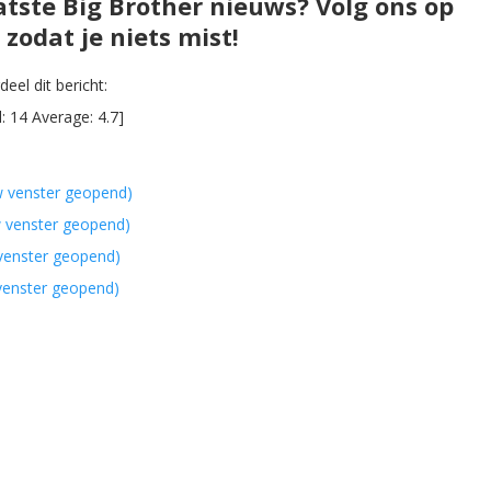
atste Big Brother nieuws? Volg ons op
zodat je niets mist!
eel dit bericht:
l:
14
Average:
4.7
]
w venster geopend)
w venster geopend)
 venster geopend)
 venster geopend)