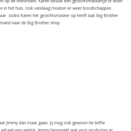
zien op de livestream. Karen besluit een gezichtsmaskertje te doen
tje in het huis. Ook vandaag moeten er weer boodschappen
aar zodra Karen het gezichtsmasker op heeft laat Big Brother
emand naar de Big Brother shop.
aat Jimmy dan maar gaan. Jij mag ook gewoon he lieffie
k wil wel een wijntje. Jimmy bespreekt wat voor producten er