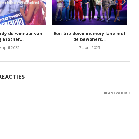
ordy de winnaar van
Een trip down memory lane met
g Brother...
de bewoners...
9 april 2025
7 april 2025
REACTIES
BEANTWOORD