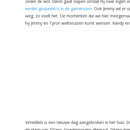
onder de wol. Glenn gaat slapen omdat hij naar eigen 
eerder gespeeld is in de gameroom
. Ook Jimmy wil er o
weg, zo voelt het. De momenten die we hier meegema
hij Jimmy en Tyron welterusten komt wensen. Randy en 
Inmiddels is een nieuwe dag aangebroken in het huis. 
de stem van Dilano. Goedemorgen allemaal, Dilano hier va