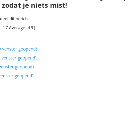
zodat je niets mist!
eel dit bericht:
l:
17
Average:
4.9
]
w venster geopend)
w venster geopend)
 venster geopend)
 venster geopend)