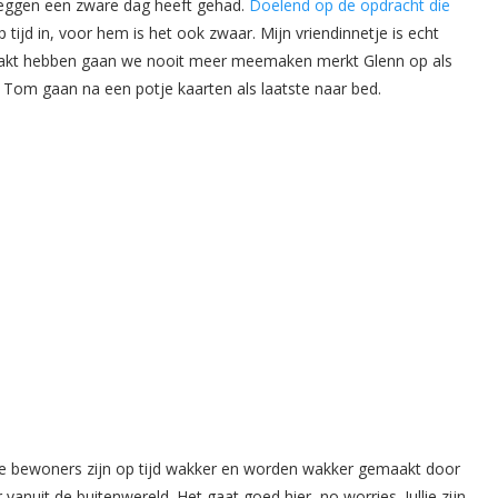
zeggen een zware dag heeft gehad.
Doelend op de opdracht die
p tijd in, voor hem is het ook zwaar. Mijn vriendinnetje is echt
akt hebben gaan we nooit meer meemaken merkt Glenn op als
Tom gaan na een potje kaarten als laatste naar bed.
De bewoners zijn op tijd wakker en worden wakker gemaakt door
nuit de buitenwereld. Het gaat goed hier, no worries. Jullie zijn