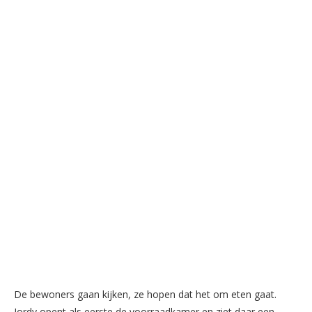
De bewoners gaan kijken, ze hopen dat het om eten gaat.
Jordy opent als eerste de voorraadkamer en ziet daar een