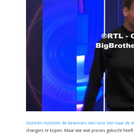
Gisteren moesten de bewoners een voor een naar de d
changers te kopen. Maar wie wat precies gekocht heeft is