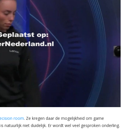
ecision room
. Ze kregen daar de mogelijkheid om game
 natuurlijk niet duidelijk. Er wordt wel veel gesproken onderling.