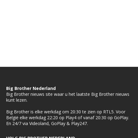
Big Brother Nederland
Big Brother nieuws site waar u het laatste Big Brother nieuws
kunt lezen.
Big Brother is elke werkdag om 20:30 te zien op RTL5. Voor
België elke werkdag 22:20 op Play4 of vanaf 20:30 op GoPlay.
En 24/7 via Videoland, GoPlay & Play247.