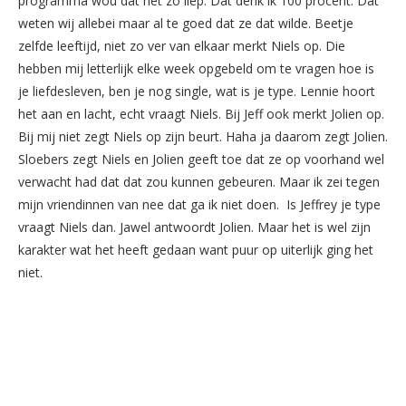
programma wou dat het zo liep. Dat denk ik 100 procent. Dat
weten wij allebei maar al te goed dat ze dat wilde. Beetje
zelfde leeftijd, niet zo ver van elkaar merkt Niels op. Die
hebben mij letterlijk elke week opgebeld om te vragen hoe is
je liefdesleven, ben je nog single, wat is je type. Lennie hoort
het aan en lacht, echt vraagt Niels. Bij Jeff ook merkt Jolien op.
Bij mij niet zegt Niels op zijn beurt. Haha ja daarom zegt Jolien.
Sloebers zegt Niels en Jolien geeft toe dat ze op voorhand wel
verwacht had dat dat zou kunnen gebeuren. Maar ik zei tegen
mijn vriendinnen van nee dat ga ik niet doen. Is Jeffrey je type
vraagt Niels dan. Jawel antwoordt Jolien. Maar het is wel zijn
karakter wat het heeft gedaan want puur op uiterlijk ging het
niet.