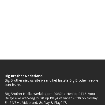
Big Brother Nederland
Big Brother nieuws site waar u het laatste Big Brother nieuws
kunt lezen.
Big Brother is elke werkdag om 20:30 te zien op RTL5. Voor
België elke werkdag 22:20 op Play4 of vanaf 20:30 op GoPlay.
En 24/7 via Videoland, GoPlay & Play247.