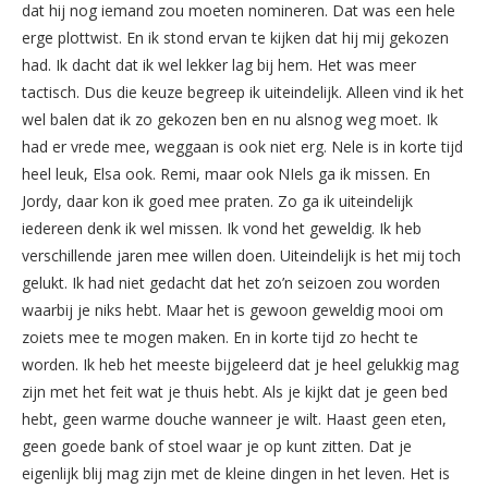
dat hij nog iemand zou moeten nomineren. Dat was een hele
erge plottwist. En ik stond ervan te kijken dat hij mij gekozen
had. Ik dacht dat ik wel lekker lag bij hem. Het was meer
tactisch. Dus die keuze begreep ik uiteindelijk. Alleen vind ik het
wel balen dat ik zo gekozen ben en nu alsnog weg moet. Ik
had er vrede mee, weggaan is ook niet erg. Nele is in korte tijd
heel leuk, Elsa ook. Remi, maar ook NIels ga ik missen. En
Jordy, daar kon ik goed mee praten. Zo ga ik uiteindelijk
iedereen denk ik wel missen. Ik vond het geweldig. Ik heb
verschillende jaren mee willen doen. Uiteindelijk is het mij toch
gelukt. Ik had niet gedacht dat het zo’n seizoen zou worden
waarbij je niks hebt. Maar het is gewoon geweldig mooi om
zoiets mee te mogen maken. En in korte tijd zo hecht te
worden. Ik heb het meeste bijgeleerd dat je heel gelukkig mag
zijn met het feit wat je thuis hebt. Als je kijkt dat je geen bed
hebt, geen warme douche wanneer je wilt. Haast geen eten,
geen goede bank of stoel waar je op kunt zitten. Dat je
eigenlijk blij mag zijn met de kleine dingen in het leven. Het is