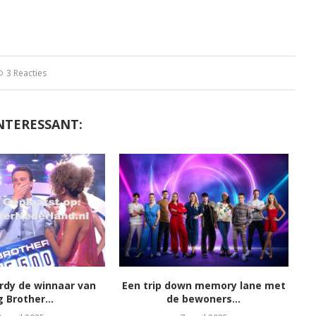
3 Reacties
NTERESSANT:
ordy de winnaar van
Een trip down memory lane met
g Brother...
de bewoners...