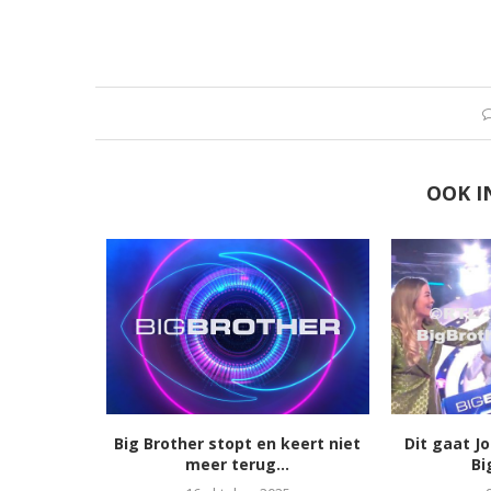
OOK I
Big Brother stopt en keert niet
Dit gaat J
meer terug...
Bi