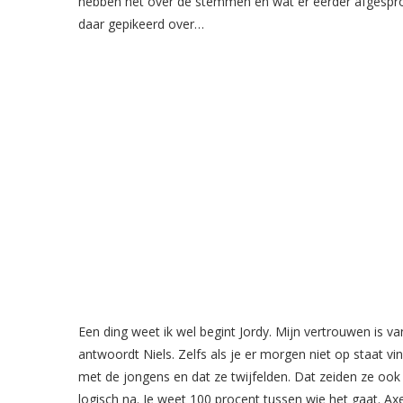
hebben het over de stemmen en wat er eerder afgesproke
daar gepikeerd over…
Een ding weet ik wel begint Jordy. Mijn vertrouwen is v
antwoordt Niels. Zelfs als je er morgen niet op staat vi
met de jongens en dat ze twijfelden. Dat zeiden ze ook 
logisch na. Je weet 100 procent tussen wie het gaat. Axe