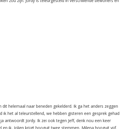
n zou zijn. Jordy is teleurgesteld in verschillende bewoners en
an dit helemaal naar beneden gekelderd. Ik ga het anders zeggen
nd ik het al teleurstellend, we hebben gisteren een gesprek gehad
ja antwoordt Jordy. Ik zei ook tegen Jeff, denk nou een keer
l en ik, Jolien krijgt hooguit twee stemmen, Milena hooguit vijf.