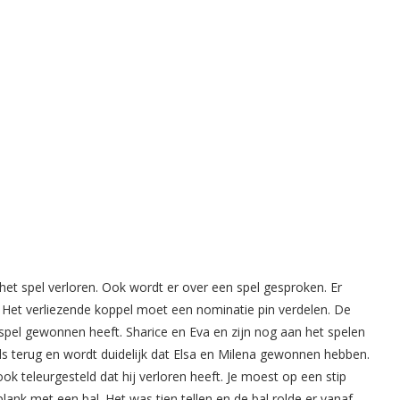
 het spel verloren. Ook wordt er over een spel gesproken. Er
 Het verliezende koppel moet een nominatie pin verdelen. De
 spel gewonnen heeft. Sharice en Eva en zijn nog aan het spelen
ls terug en wordt duidelijk dat Elsa en Milena gewonnen hebben.
 ook teleurgesteld dat hij verloren heeft. Je moest op een stip
k met een bal. Het was tien tellen en de bal rolde er vanaf.