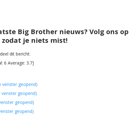
atste Big Brother nieuws? Volg ons op
zodat je niets mist!
eel dit bericht:
al:
6
Average:
3.7
]
w venster geopend)
w venster geopend)
 venster geopend)
 venster geopend)