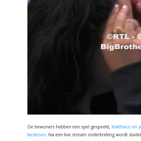
De bewoners hebben een spel gespeeld,
Mattheüs en J
beslissen
. Na een live stream onderbreking wordt duideli