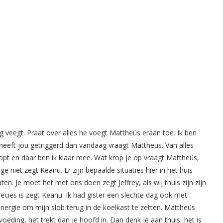
eg veegt. Praat over alles he voegt Mattheüs eraan toe. Ik ben
eeft jou getriggerd dan vandaag vraagt Mattheüs. Van alles
opt en daar ben ik klaar mee. Wat krop je op vraagt Mattheüs,
niet zegt Keanu. Er zijn bepaalde situaties hier in het huis
n. Je moet het met ons doen zegt Jeffrey, als wij thuis zijn zijn
ecies is zegt Keanu. Ik had gister een slechte dag ook met
ergie om mijn slob terug in de koelkast te zetten. Mattheüs
voeding, het trekt dan je hoofd in. Dan denk je aan thuis, het is