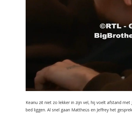
Keanu zit niet zo lekker in zijn vel, hij voelt afstand met
bed liggen. Al snel gaan Mattheüs en Jeffrey het gespr