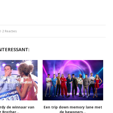
2 Reacties
NTERESSANT:
ordy de winnaar van
Een trip down memory lane met
g Brother...
de bewoners...