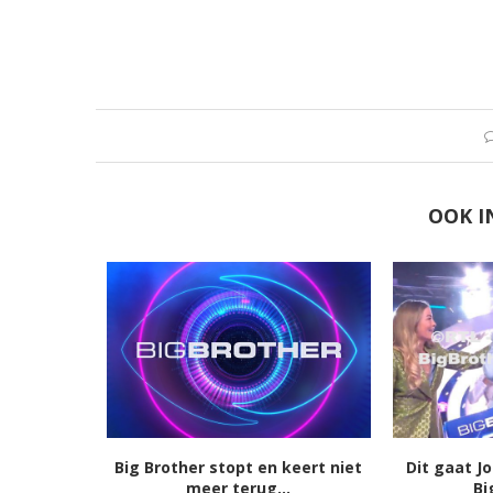
OOK I
Big Brother stopt en keert niet
Dit gaat J
meer terug...
Bi