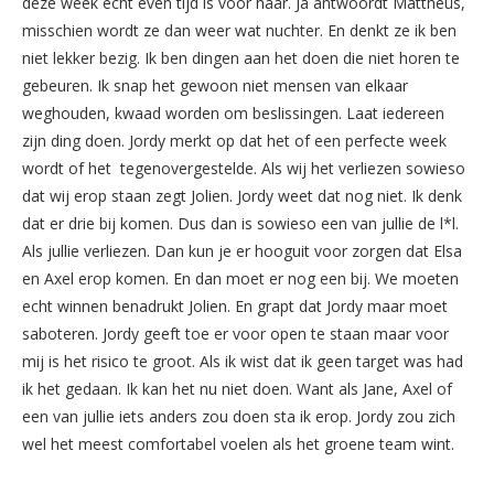
deze week echt even tijd is voor haar. Ja antwoordt Mattheüs,
misschien wordt ze dan weer wat nuchter. En denkt ze ik ben
niet lekker bezig. Ik ben dingen aan het doen die niet horen te
gebeuren. Ik snap het gewoon niet mensen van elkaar
weghouden, kwaad worden om beslissingen. Laat iedereen
zijn ding doen. Jordy merkt op dat het of een perfecte week
wordt of het tegenovergestelde. Als wij het verliezen sowieso
dat wij erop staan zegt Jolien. Jordy weet dat nog niet. Ik denk
dat er drie bij komen. Dus dan is sowieso een van jullie de l*l.
Als jullie verliezen. Dan kun je er hooguit voor zorgen dat Elsa
en Axel erop komen. En dan moet er nog een bij. We moeten
echt winnen benadrukt Jolien. En grapt dat Jordy maar moet
saboteren. Jordy geeft toe er voor open te staan maar voor
mij is het risico te groot. Als ik wist dat ik geen target was had
ik het gedaan. Ik kan het nu niet doen. Want als Jane, Axel of
een van jullie iets anders zou doen sta ik erop. Jordy zou zich
wel het meest comfortabel voelen als het groene team wint.