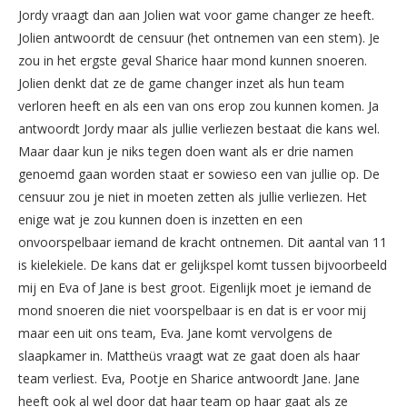
Jordy vraagt dan aan Jolien wat voor game changer ze heeft.
Jolien antwoordt de censuur (het ontnemen van een stem). Je
zou in het ergste geval Sharice haar mond kunnen snoeren.
Jolien denkt dat ze de game changer inzet als hun team
verloren heeft en als een van ons erop zou kunnen komen. Ja
antwoordt Jordy maar als jullie verliezen bestaat die kans wel.
Maar daar kun je niks tegen doen want als er drie namen
genoemd gaan worden staat er sowieso een van jullie op. De
censuur zou je niet in moeten zetten als jullie verliezen. Het
enige wat je zou kunnen doen is inzetten en een
onvoorspelbaar iemand de kracht ontnemen. Dit aantal van 11
is kielekiele. De kans dat er gelijkspel komt tussen bijvoorbeeld
mij en Eva of Jane is best groot. Eigenlijk moet je iemand de
mond snoeren die niet voorspelbaar is en dat is er voor mij
maar een uit ons team, Eva. Jane komt vervolgens de
slaapkamer in. Mattheüs vraagt wat ze gaat doen als haar
team verliest. Eva, Pootje en Sharice antwoordt Jane. Jane
heeft ook al wel door dat haar team op haar gaat als ze