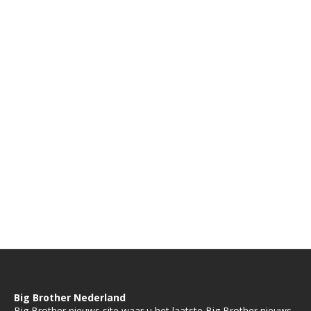
Big Brother Nederland
Big Brother nieuws site waar u het laatste Big Brother nieuws