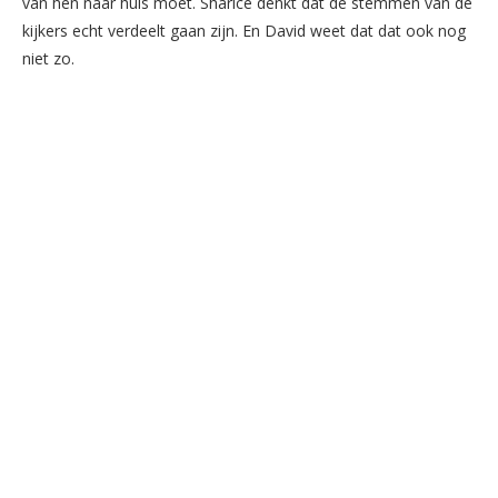
van hen naar huis moet. Sharice denkt dat de stemmen van de
kijkers echt verdeelt gaan zijn. En David weet dat dat ook nog
niet zo.