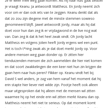
ze er weer mee weg gaan komen. Als hij naar huis gaat bedoel
je vraagt Keanu. Ja antwoordt Mattheüs. En Jordy neemt zich
voor om er dan ook iets van te zeggen. Keanu denkt dat als
dat zo zou zijn diegene met de minste stemmen sowieso
genomineerd blijft. Jawel antwoordt Jordy, maar als hij dat
doet voor hun dan zeg ik er vrijdagavond in de live nog wat
van. Dan zeg ik dat ik het heel zwak vindt. Oh Jordy lacht
Mattheüs en volgens Jolien heeft Jordy ergens wel een punt.
Het is toch t*ring zwak als je dat doet merkt Jordy op. Voor
andere mensen weg gaan donder op. Er zitten hier
tienduizenden mensen die zich aanmelden die hier niet komen
en dat soort zwakkelingen die een keer niet hun zin krijgen die
gaan hem naar huis peren? Flikker op. Keanu vindt het bij
David S wel anders, je zag van hem vanaf het moment dat hij
erin stapte hier liever niet wilde zijn. Pootje heeft ook alleen
maar uitgesproken dat hij alleen met de mensen wil zitten
waarmee hij op het einde erin wil zitten merkt Keanu dan op.
Mattheüs neemt het niet te serieus. Op dat moment komt