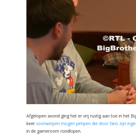
Afgelopen avond ging het er vrij rustig aan toe in het 
keer
voorwerpen mogen pimpen die door fans zijn inge
in de gameroom rondlopen.