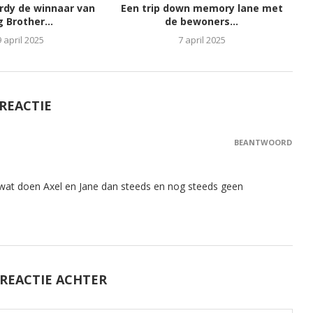
ordy de winnaar van
Een trip down memory lane met
g Brother...
de bewoners...
9 april 2025
7 april 2025
 REACTIE
BEANTWOORD
 wat doen Axel en Jane dan steeds en nog steeds geen
 REACTIE ACHTER