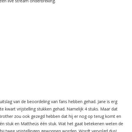
een live stream onderbreking.
 uitslag van de beoordeling van fans hebben gehad. Jane is erg
te kwart vrijstelling stukken gehad. Namelijk 4 stuks. Maar dat
Big Brother zou ook gezegd hebben dat hij er nog op terug komt en
id één stuk en Mattheüs één stuk. Wat het gaat betekenen weten de
bij twee vrijstellingen gewonnen worden. Wordt vervolgd dus!