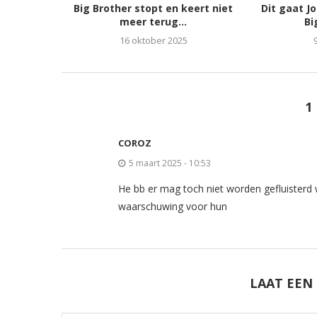
Big Brother stopt en keert niet
Dit gaat J
meer terug...
Bi
16 oktober 2025
1
COROZ
5 maart 2025 - 10:53
He bb er mag toch niet worden gefluisterd
waarschuwing voor hun
LAAT EEN