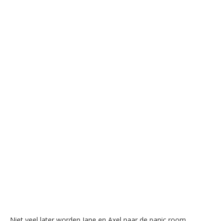
Niet veel later worden Jane en Axel naar de panic room