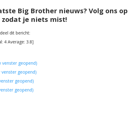
atste Big Brother nieuws? Volg ons op
zodat je niets mist!
eel dit bericht:
al:
4
Average:
3.8
]
w venster geopend)
w venster geopend)
 venster geopend)
 venster geopend)