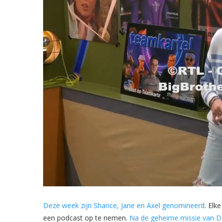
Deze week zijn Sharice, Jane en Axel genomineerd
. El
een podcast op te nemen.
Na de geheime missie van Davi