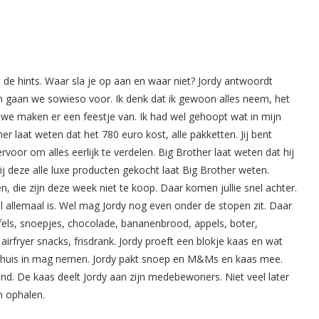
 de hints. Waar sla je op aan en waar niet? Jordy antwoordt
n gaan we sowieso voor. Ik denk dat ik gewoon alles neem, het
s we maken er een feestje van. Ik had wel gehoopt wat in mijn
r laat weten dat het 780 euro kost, alle pakketten. Jij bent
voor om alles eerlijk te verdelen. Big Brother laat weten dat hij
ij deze alle luxe producten gekocht laat Big Brother weten.
, die zijn deze week niet te koop. Daar komen jullie snel achter.
el allemaal is. Wel mag Jordy nog even onder de stopen zit. Daar
 wafels, snoepjes, chocolade, bananenbrood, appels, boter,
irfryer snacks, frisdrank. Jordy proeft een blokje kaas en wat
et huis in mag nemen. Jordy pakt snoep en M&Ms en kaas mee.
d. De kaas deelt Jordy aan zijn medebewoners. Niet veel later
m ophalen.