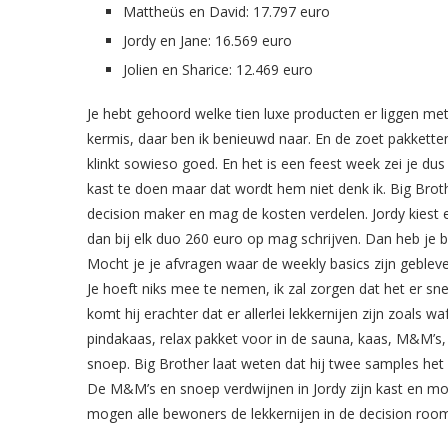
Mattheüs en David: 17.797 euro
Jordy en Jane: 16.569 euro
Jolien en Sharice: 12.469 euro
Je hebt gehoord welke tien luxe producten er liggen met
kermis, daar ben ik benieuwd naar. En de zoet pakkette
klinkt sowieso goed. En het is een feest week zei je du
kast te doen maar dat wordt hem niet denk ik. Big Brothe
decision maker en mag de kosten verdelen. Jordy kiest er
dan bij elk duo 260 euro op mag schrijven. Dan heb je b
Mocht je je afvragen waar de weekly basics zijn gebleven
Je hoeft niks mee te nemen, ik zal zorgen dat het er sn
komt hij erachter dat er allerlei lekkernijen zijn zoals
pindakaas, relax pakket voor in de sauna, kaas, M&M’s, a
snoep. Big Brother laat weten dat hij twee samples h
De M&M’s en snoep verdwijnen in Jordy zijn kast en mon
mogen alle bewoners de lekkernijen in de decision roo