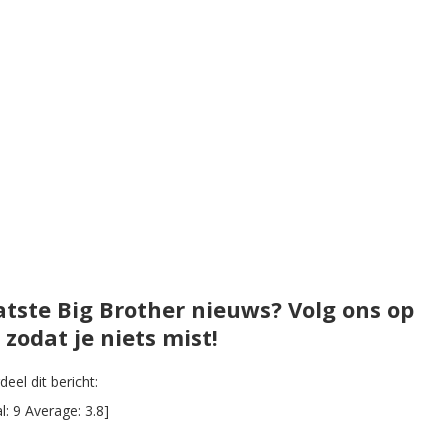
atste Big Brother nieuws? Volg ons op
zodat je niets mist!
eel dit bericht:
al:
9
Average:
3.8
]