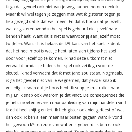
ik ga dat gevoel ook niet van je weg kunnen nemen denk ik.
Maar ik wil wel tegen je zeggen met wat ik gisteren tegen je
heb gezegd dat ik dat wel meen. En dat ik hoop dat je jezelf,
wat er gisterenavond in het spel is gebeurd niet jezelf naar
benden haalt. Want dit is niet is waarvoor jij aan jezelf moet
twijfelen. Want dit is helaas de k*t kant van het spel. Ik denk
dat het heel mooi is wat je hebt laten zien tijdens het spel
door voor jezelf op te komen. Ik had deze uitkomst niet
verwacht omdat je tijdens het spel ook zei ik ga voor de
sleutel. Ik had verwacht dat ik met Jane zou staan. Nogmaals,
ik ga het gevoel niet van je wegnemen, dat gevoel snap ik
volledig. Ik snap dat je boos bent, ik snap je frustraties naar
mij. En ik snap ook waarom je dat vindt. De consequenties die
je hebt moeten ervaren naar aanleiding van mijn handelen vind
ik echt heel spijtig en k*t. Ik heb gister ook niet gefeest of wat
dan ook. Ik ben alleen maar naar buiten gegaan want ik vond
het gewoon k*t en zuur van wat er is gebeurd. Ik ben er ook
niet blij mee met wat er is gebeurd. Toen ik hoorde dat je lag