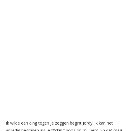
Ik wilde een ding tegen je zeggen begint Jordy. Ik kan het
volledig begrijpen als je f*cking boos op mij bent. En dat mag,