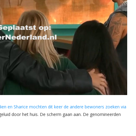
lien en Sharice mochten dit keer de andere bewoners zoeken via
 geluid door het huis. De scherm gaan aan. De genomineerden