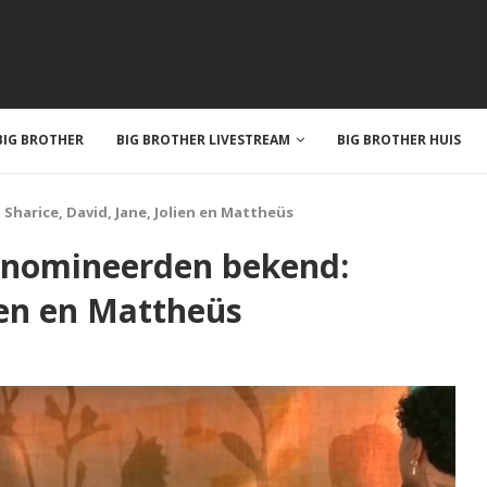
IG BROTHER
BIG BROTHER LIVESTREAM
BIG BROTHER HUIS
harice, David, Jane, Jolien en Mattheüs
enomineerden bekend:
lien en Mattheüs