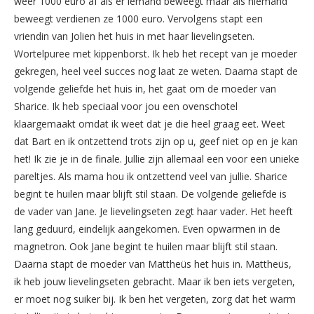
weer 1000 euro af als er iemand beweegt maar als niemand
beweegt verdienen ze 1000 euro. Vervolgens stapt een
vriendin van Jolien het huis in met haar lievelingseten.
Wortelpuree met kippenborst. Ik heb het recept van je moeder
gekregen, heel veel succes nog laat ze weten. Daarna stapt de
volgende geliefde het huis in, het gaat om de moeder van
Sharice. Ik heb speciaal voor jou een ovenschotel
klaargemaakt omdat ik weet dat je die heel graag eet. Weet
dat Bart en ik ontzettend trots zijn op u, geef niet op en je kan
het! Ik zie je in de finale. Jullie zijn allemaal een voor een unieke
pareltjes. Als mama hou ik ontzettend veel van jullie. Sharice
begint te huilen maar blijft stil staan. De volgende geliefde is
de vader van Jane. Je lievelingseten zegt haar vader. Het heeft
lang geduurd, eindelijk aangekomen. Even opwarmen in de
magnetron. Ook Jane begint te huilen maar blijft stil staan.
Daarna stapt de moeder van Mattheüs het huis in. Mattheüs,
ik heb jouw lievelingseten gebracht. Maar ik ben iets vergeten,
er moet nog suiker bij. Ik ben het vergeten, zorg dat het warm