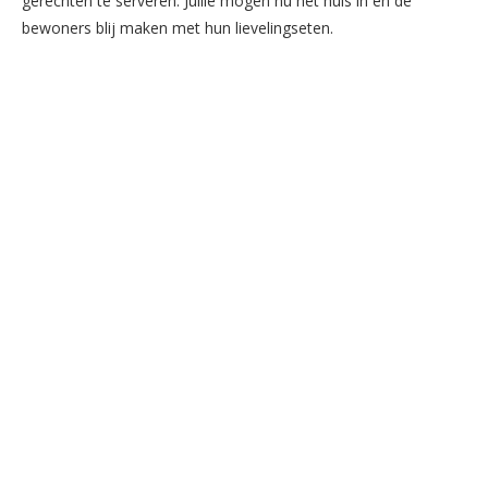
gerechten te serveren. Jullie mogen nu het huis in en de
bewoners blij maken met hun lievelingseten.