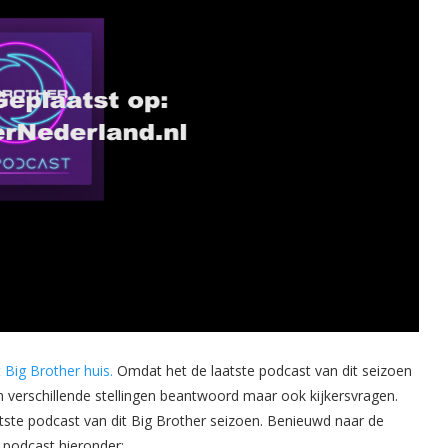
 Big Brother huis.
Omdat het de laatste podcast van dit seizoen
verschillende stellingen beantwoord maar ook kijkersvragen.
aatste podcast van dit Big Brother seizoen. Benieuwd naar de
 podcast hieronder: