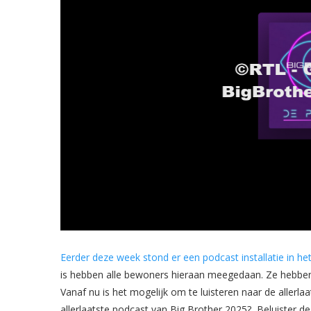
Eerder deze week stond er een podcast installatie in het
is hebben alle bewoners hieraan meegedaan. Ze hebben 
Vanaf nu is het mogelijk om te luisteren naar de allerl
allerlaatste podcast van Big Brother 2025? Beluister de