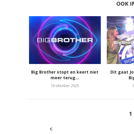
OOK I
Big Brother stopt en keert niet
Dit gaat J
meer terug...
Bi
16 oktober 2025
1
C