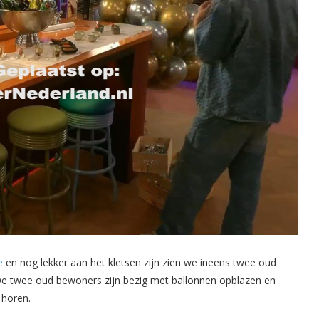
e
en nog lekker aan het kletsen zijn zien we ineens twee oud
De twee oud bewoners zijn bezig met ballonnen opblazen en
 horen.