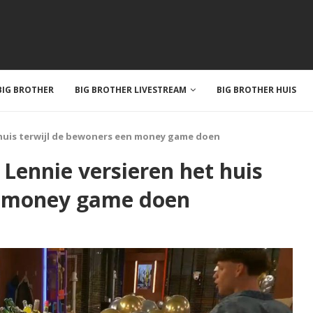
IG BROTHER
BIG BROTHER LIVESTREAM
BIG BROTHER HUIS
huis terwijl de bewoners een money game doen
ennie versieren het huis
n money game doen