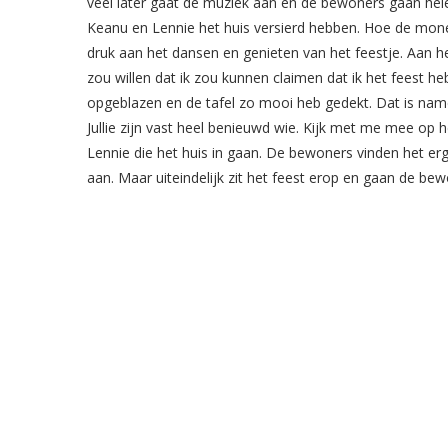
veel later gaat de muziek aan en de bewoners gaan he
Keanu en Lennie het huis versierd hebben. Hoe de money
druk aan het dansen en genieten van het feestje. Aan h
zou willen dat ik zou kunnen claimen dat ik het feest h
opgeblazen en de tafel zo mooi heb gedekt. Dat is name
Jullie zijn vast heel benieuwd wie. Kijk met me mee op
Lennie die het huis in gaan. De bewoners vinden het er
aan. Maar uiteindelijk zit het feest erop en gaan de b