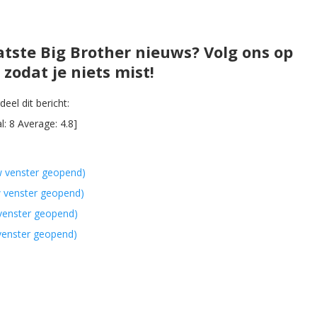
atste Big Brother nieuws? Volg ons op
zodat je niets mist!
eel dit bericht:
al:
8
Average:
4.8
]
w venster geopend)
w venster geopend)
 venster geopend)
 venster geopend)