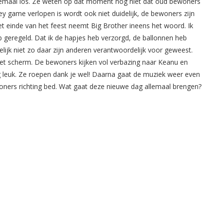
lemaal los. Ze weten op dat moment nog niet dat oud bewoners
 game verlopen is wordt ook niet duidelijk, de bewoners zijn
et einde van het feest neemt Big Brother ineens het woord. Ik
eb geregeld. Dat ik de hapjes heb verzorgd, de ballonnen heb
lijk niet zo daar zijn anderen verantwoordelijk voor geweest.
 het scherm. De bewoners kijken vol verbazing naar Keanu en
g leuk. Ze roepen dank je wel! Daarna gaat de muziek weer even
ewoners richting bed. Wat gaat deze nieuwe dag allemaal brengen?