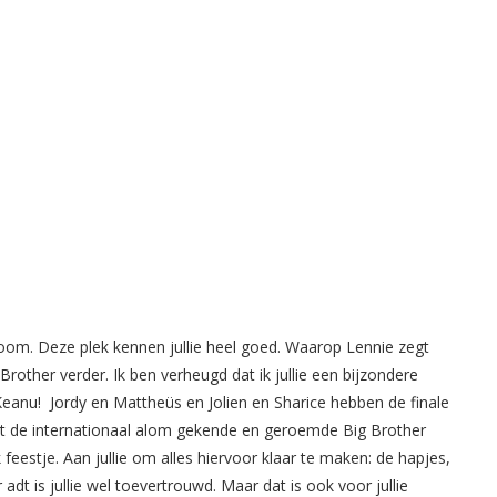
oom. Deze plek kennen jullie heel goed. Waarop Lennie zegt
rother verder. Ik ben verheugd dat ik jullie een bijzondere
Keanu! Jordy en Mattheüs en Jolien en Sharice hebben de finale
gt de internationaal alom gekende en geroemde Big Brother
jk feestje. Aan jullie om alles hiervoor klaar te maken: de hapjes,
dt is jullie wel toevertrouwd. Maar dat is ook voor jullie