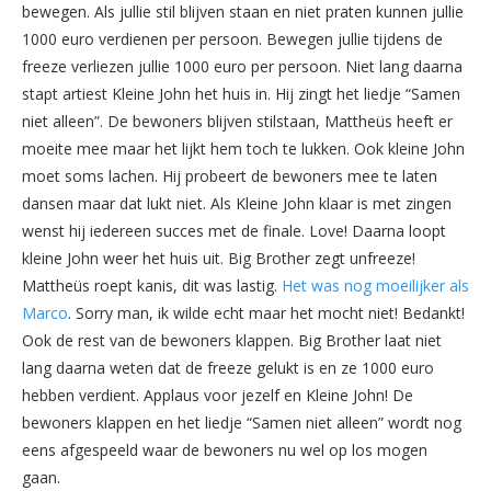
bewegen. Als jullie stil blijven staan en niet praten kunnen jullie
1000 euro verdienen per persoon. Bewegen jullie tijdens de
freeze verliezen jullie 1000 euro per persoon. Niet lang daarna
stapt artiest Kleine John het huis in. Hij zingt het liedje “Samen
niet alleen”. De bewoners blijven stilstaan, Mattheüs heeft er
moeite mee maar het lijkt hem toch te lukken. Ook kleine John
moet soms lachen. Hij probeert de bewoners mee te laten
dansen maar dat lukt niet. Als Kleine John klaar is met zingen
wenst hij iedereen succes met de finale. Love! Daarna loopt
kleine John weer het huis uit. Big Brother zegt unfreeze!
Mattheüs roept kanis, dit was lastig.
Het was nog moeilijker als
Marco
. Sorry man, ik wilde echt maar het mocht niet! Bedankt!
Ook de rest van de bewoners klappen. Big Brother laat niet
lang daarna weten dat de freeze gelukt is en ze 1000 euro
hebben verdient. Applaus voor jezelf en Kleine John! De
bewoners klappen en het liedje “Samen niet alleen” wordt nog
eens afgespeeld waar de bewoners nu wel op los mogen
gaan.