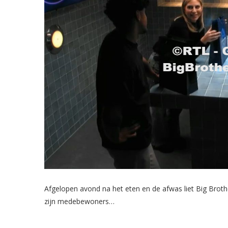
Afgelopen avond na het eten en de afwas liet Big Broth
zijn medebewoners…