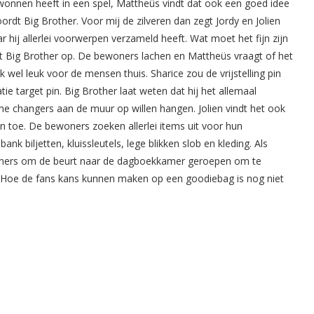
ewonnen heeft in een spel, Mattheüs vindt dat ook een goed idee
rdt Big Brother. Voor mij de zilveren dan zegt Jordy en Jolien
ar hij allerlei voorwerpen verzameld heeft. Wat moet het fijn zijn
 Big Brother op. De bewoners lachen en Mattheüs vraagt of het
 wel leuk voor de mensen thuis. Sharice zou de vrijstelling pin
e target pin. Big Brother laat weten dat hij het allemaal
ame changers aan de muur op willen hangen. Jolien vindt het ook
 toe. De bewoners zoeken allerlei items uit voor hun
 biljetten, kluissleutels, lege blikken slob en kleding. Als
oners om de beurt naar de dagboekkamer geroepen om te
t. Hoe de fans kans kunnen maken op een goodiebag is nog niet