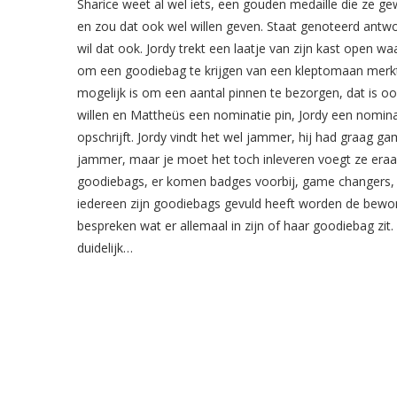
Sharice weet al wel iets, een gouden medaille die ze g
en zou dat ook wel willen geven. Staat genoteerd antwoo
wil dat ook. Jordy trekt een laatje van zijn kast open wa
om een goodiebag te krijgen van een kleptomaan merkt
mogelijk is om een aantal pinnen te bezorgen, dat is ook
willen en Mattheüs een nominatie pin, Jordy een nominati
opschrijft. Jordy vindt het wel jammer, hij had graag g
jammer, maar je moet het toch inleveren voegt ze eraan
goodiebags, er komen badges voorbij, game changers, bank
iedereen zijn goodiebags gevuld heeft worden de bew
bespreken wat er allemaal in zijn of haar goodiebag zi
duidelijk…