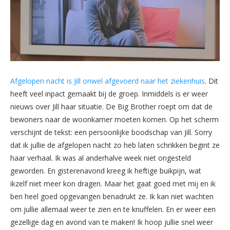
Afgelopen nacht is Jill onwel afgevoerd naar het ziekenhuis
. Dit
heeft veel inpact gemaakt bij de groep. Inmiddels is er weer
nieuws over Jill haar situatie. De Big Brother roept om dat de
bewoners naar de woonkamer moeten komen. Op het scherm
verschijnt de tekst: een persoonlijke boodschap van Jill. Sorry
dat ik jullie de afgelopen nacht zo heb laten schrikken begint ze
haar verhaal. Ik was al anderhalve week niet ongesteld
geworden. En gisterenavond kreeg ik heftige buikpijn, wat
ikzelf niet meer kon dragen. Maar het gaat goed met mij en ik
ben heel goed opgevangen benadrukt ze. Ik kan niet wachten
om jullie allemaal weer te zien en te knuffelen. En er weer een
gezellige dag en avond van te maken! Ik hoop jullie snel weer