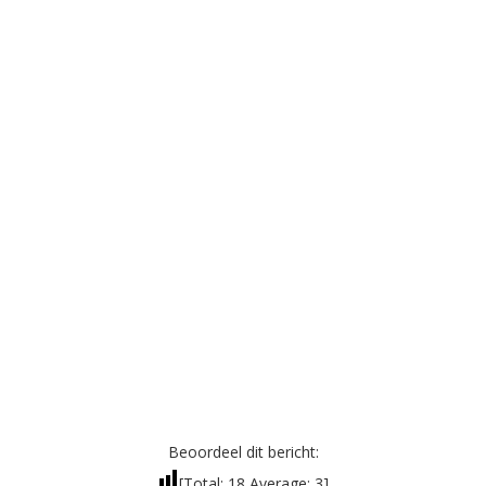
Beoordeel dit bericht:
[Total:
18
Average:
3
]