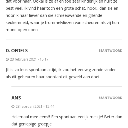
dat voor haar. Ookal is ze af en toe zeer kinderlijk en huilt ze
best veel, ik vind haar toch een grote schat, hoor…dan zie en
hoor ik haar liever dan die schreeuwende en gillende
keukenmeid, waar je trommelvliezen van scheuren als zij hun
mond open doen.
D. OEDELS
BEANTWOORD
23 februari 2021 - 15:17
Jill is zo leuk spontaan altijd, ik zou het eeuwig zonde vinden
als dit gebeuren haar spontaniteit geweld aan doet.
ANS
BEANTWOORD
23 februari 2021 - 15:44
Helemaal mee eens!! Een spontaan eerlijk meisje! Beter dan
dat geniepige groepje!