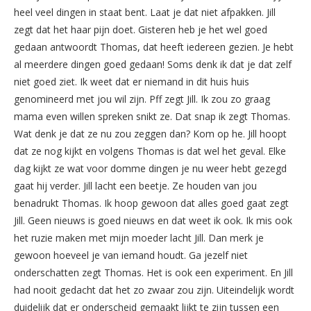
heel veel dingen in staat bent. Laat je dat niet afpakken. Jill
zegt dat het haar pijn doet. Gisteren heb je het wel goed
gedaan antwoordt Thomas, dat heeft iedereen gezien. Je hebt
al meerdere dingen goed gedaan! Soms denk ik dat je dat zelf
niet goed ziet. Ik weet dat er niemand in dit huis huis
genomineerd met jou wil zijn. Pff zegt Jill. Ik zou zo graag
mama even willen spreken snikt ze. Dat snap ik zegt Thomas.
Wat denk je dat ze nu zou zeggen dan? Kom op he. Jill hoopt
dat ze nog kijkt en volgens Thomas is dat wel het geval. Elke
dag kijkt ze wat voor domme dingen je nu weer hebt gezegd
gaat hij verder. Jill lacht een beetje. Ze houden van jou
benadrukt Thomas. Ik hoop gewoon dat alles goed gaat zegt
Jill. Geen nieuws is goed nieuws en dat weet ik ook. Ik mis ook
het ruzie maken met mijn moeder lacht Jill. Dan merk je
gewoon hoeveel je van iemand houdt. Ga jezelf niet
onderschatten zegt Thomas. Het is ook een experiment. En Jill
had nooit gedacht dat het zo zwaar zou zijn. Uiteindelijk wordt
duidelijk dat er onderscheid gemaakt lijkt te zijn tussen een