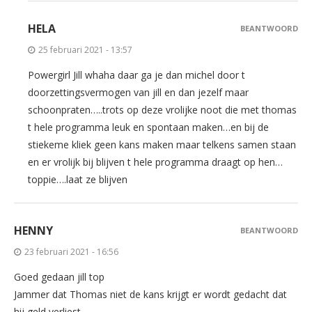
HELA
BEANTWOORD
25 februari 2021 - 13:57
Powergirl Jill whaha daar ga je dan michel door t
doorzettingsvermogen van jill en dan jezelf maar
schoonpraten…..trots op deze vrolijke noot die met thomas
t hele programma leuk en spontaan maken…en bij de
stiekeme kliek geen kans maken maar telkens samen staan
en er vrolijk bij blijven t hele programma draagt op hen…
toppie….laat ze blijven
HENNY
BEANTWOORD
23 februari 2021 - 16:56
Goed gedaan jill top
Jammer dat Thomas niet de kans krijgt er wordt gedacht dat
hij geld verliest