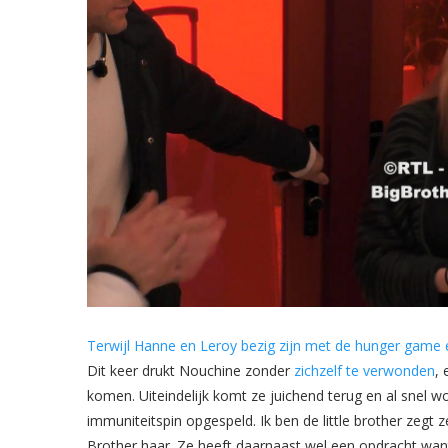
Terwijl Hanne en Leroy bezig zijn met de hunger game
Dit keer drukt Nouchine zonder
zichzelf te verwonden
,
komen. Uiteindelijk komt ze juichend terug en al snel w
immuniteitspin opgespeld. Ik ben de little brother ze
Brother haar. Ze heeft daarnaast wel een opdracht wa