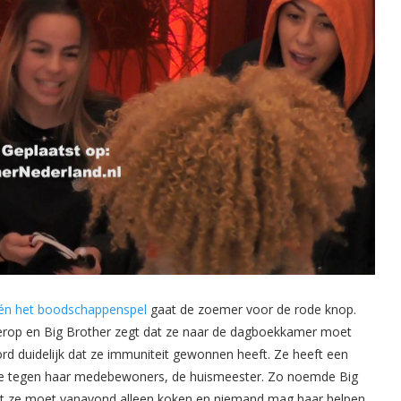
 én het boodschappenspel
gaat de zoemer voor de rode knop.
 erop en Big Brother zegt dat ze naar de dagboekkamer moet
ord duidelijk dat ze immuniteit gewonnen heeft. Ze heeft een
gt ze tegen haar medebewoners, de huismeester. Zo noemde Big
nt ze moet vanavond alleen koken en niemand mag haar helpen