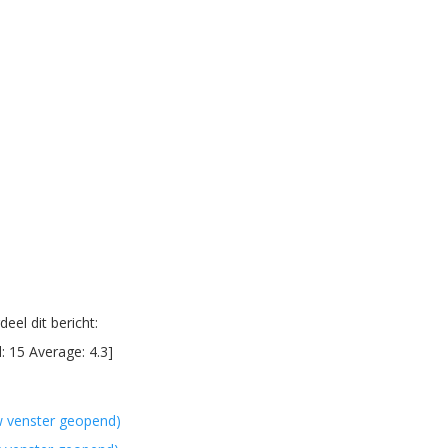
eel dit bericht:
l:
15
Average:
4.3
]
w venster geopend)