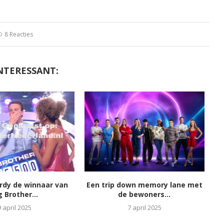
8 Reacties
NTERESSANT:
ordy de winnaar van
Een trip down memory lane met
g Brother...
de bewoners...
9 april 2025
7 april 2025