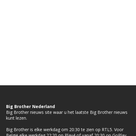
Big Brother Nederland
Big Brother nieuws site waar u het laatste Big Brother nieuws
kunt lezen.
Big Brother is elke werkdag om 20:30 te zien op RTL5. Voor
België elke werkdag 22:20 op Play4 of vanaf 20:30 op GoPlay.