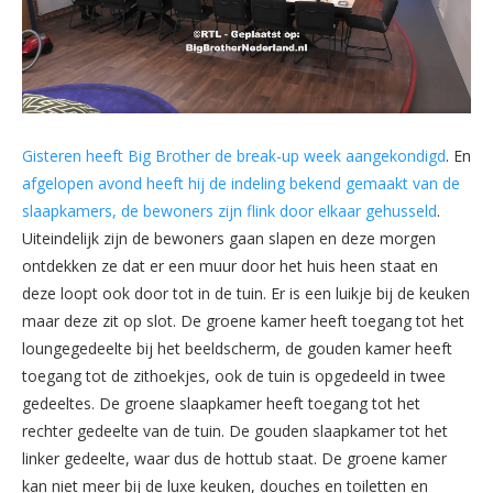
Gisteren heeft Big Brother de break-up week aangekondigd
. En
afgelopen avond heeft hij de indeling bekend gemaakt van de
slaapkamers, de bewoners zijn flink door elkaar gehusseld
.
Uiteindelijk zijn de bewoners gaan slapen en deze morgen
ontdekken ze dat er een muur door het huis heen staat en
deze loopt ook door tot in de tuin. Er is een luikje bij de keuken
maar deze zit op slot. De groene kamer heeft toegang tot het
loungegedeelte bij het beeldscherm, de gouden kamer heeft
toegang tot de zithoekjes, ook de tuin is opgedeeld in twee
gedeeltes. De groene slaapkamer heeft toegang tot het
rechter gedeelte van de tuin. De gouden slaapkamer tot het
linker gedeelte, waar dus de hottub staat. De groene kamer
kan niet meer bij de luxe keuken, douches en toiletten en