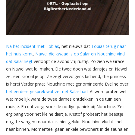
Na het incident met Tobias
, het nieuws dat
Tobias terug naar
het huis komt
,
Nawel die kwaad is op Salar en Nouchine vind
dat Salar liegt
verloopt de avond vrij rustig. Zo zien we Grace
en Nawel wat lol maken. De twee doen wat dansjes en Nawel
zet een kroontje op. Ze zegt vervolgens lachend, the princess
is here! Verder praat Nouchine met genomineerde Eveline over
het eerdere gesprek wat ze met Salar had
. Al word praten wel
wat moeilijk want de twee dames ontdekken in de tuin een
muisje. En dat zorgt voor de nodige paniek bij Nouchine. Ze is
erg bang voor het kleine diertje. Kristof probeert het beestje
nog te vangen maar dat is niet gelukt. Nouchine vlucht snel
naar binnen. Momenteel gaan enkele bewoners in de sauna en