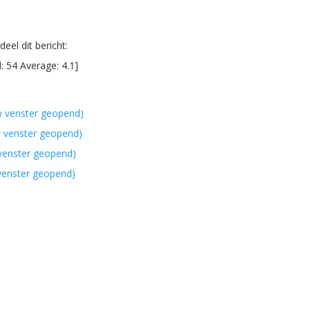
eel dit bericht:
l:
54
Average:
4.1
]
w venster geopend)
w venster geopend)
 venster geopend)
 venster geopend)