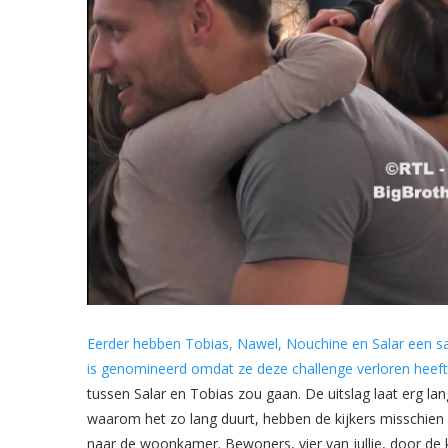
Eerder hebben Tobias, Nawel, Nouchine en Salar een safe
is genomineerd omdat ze deze challenge verloren heeft
tussen Salar en Tobias zou gaan. De uitslag laat erg l
waarom het zo lang duurt, hebben de kijkers misschien 
naar de woonkamer. Bewoners, vier van jullie, door de 