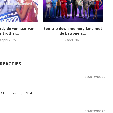
ordy de winnaar van
Een trip down memory lane met
g Brother...
de bewoners...
9 april 2025
7 april 2025
 REACTIES
BEANTWOORD
R DE FINALE JONGE!
BEANTWOORD