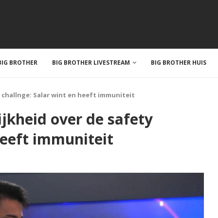
IG BROTHER
BIG BROTHER LIVESTREAM
BIG BROTHER HUIS
 challnge: Salar wint en heeft immuniteit
ijkheid over de safety
heeft immuniteit