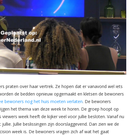
s praten over haar vertrek. Ze hopen dat er vanavond wel iets
n worden de bedden opnieuw opgemaakt en kletsen de bewoners
ee bewoners nog het huis moeten verlaten
. De bewoners
rijgen het thema van deze week te horen. De groep hoopt op
viewers week heeft de kijker veel voor jullie besloten. Vanaf nu
ullie. Jullie beslissingen zijn doorslaggevend. Dan zien we de
cision week is. De bewoners vragen zich af wat het gaat