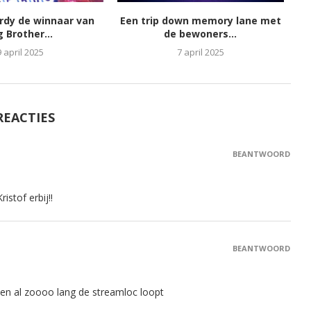
ordy de winnaar van
Een trip down memory lane met
g Brother...
de bewoners...
9 april 2025
7 april 2025
REACTIES
BEANTWOORD
istof erbij!!
BEANTWOORD
…en al zoooo lang de streamloc loopt