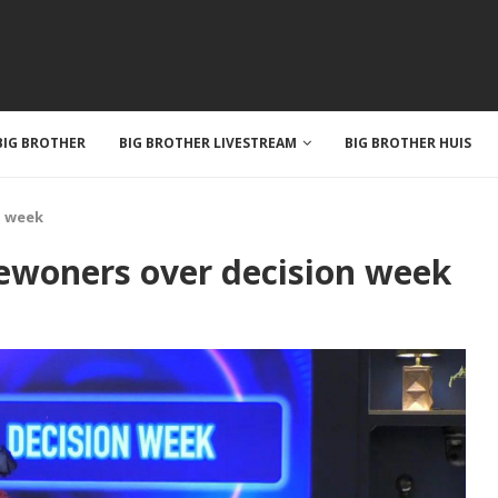
IG BROTHER
BIG BROTHER LIVESTREAM
BIG BROTHER HUIS
n week
bewoners over decision week