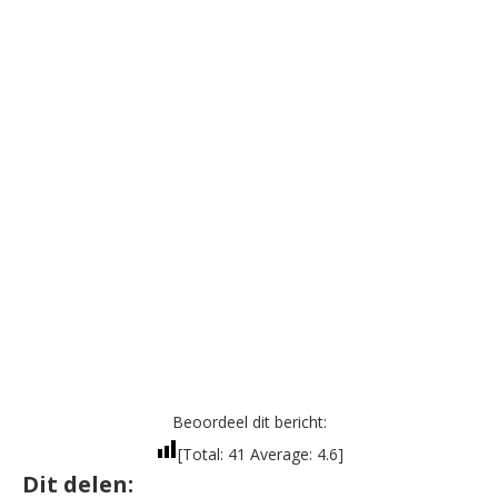
Beoordeel dit bericht:
[Total:
41
Average:
4.6
]
Dit delen: