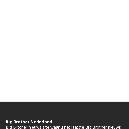
Big Brother Nederland
Big Brother nieuws site waar u het laatste Big Brother nieuws