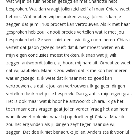
Wat wij in de tuin hebben gezegd en met Charlotte hebt
besproken. Wat dan vraagt Jolien zichzelf af maar Chiara weet
het niet. Wat hebben wij besproken vraagt Jolien. Ik kan je
zeggen dat je mij 100 procent kan vertrouwen. Als ik met haar
gesproken heb zou ik nooit precies vertellen wat ik met jou
besproken heb. Ze weet niet eens wie ik ga nomineren. Chiara
vertelt dat Jason gezegd heeft dat ik het moest weten en ik
mijn eigen conclusies moest trekken. Ik snap wat jij wilt
zeggen antwoordt Jolien, zij hoort mij hard uit. Omdat ze weet
dat wij babbelen. Maar ik zou willen dat ik me kon herinneren
wat er gezegd is. Ik weet dat ik haar niet zo goed kan
vertrouwen als dat ik jou kan vertrouwen. Ik ga geen dingen
vertellen die ik met jullie bespreek. Dan graaf ik mijn eigen graf.
Het is ook maar wat ik hoor he antwoordt Chiara. Ik ga het
toch maar eens vragen gaat Jolien verder. Vraag het aan hem
want ik weet ook niet waar hij op doelt zegt Chiara. Maar ik
zou het erg vinden als jij dingen zegt tegen haar die wij
zeggen. Dat doe ik niet benadrukt Jolien. Anders sta ik voor lul