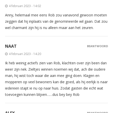
4 februari 2023 - 14:02
Anny, helemaal mee eens Rob zou vanavond gewoon moeten
zeggen dat hij inplaats van de genomineerde wil gaan. Dat zou
wel charmant zijn hij is nu alleen maar aan het zeuren.
NAAT
BEANTWOORD
4 februari 2023 - 14:20
Ik heb weinig actiefs zien van Rob, klachten over zijn been dan
weer zijn nek. Zieltjes winnen noemen wij dat, ach die oudere
man, hij wist toch waar die aan mee ging doen. Klagen en
mopperen op veel bewoners kan die goed, als hij eerlijk is naar
iedereen stapt ie nu op naar huis. Zodat gasten die echt wat
toevoegen kunnen blijven……dus bey bey Rob
ALEX
BEANTWOORD