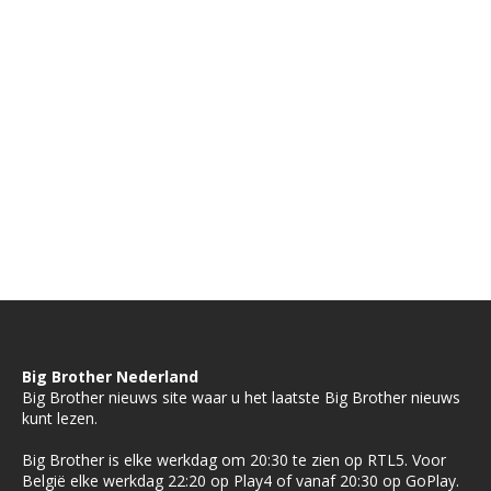
Big Brother Nederland
Big Brother nieuws site waar u het laatste Big Brother nieuws
kunt lezen.
Big Brother is elke werkdag om 20:30 te zien op RTL5. Voor
België elke werkdag 22:20 op Play4 of vanaf 20:30 op GoPlay.