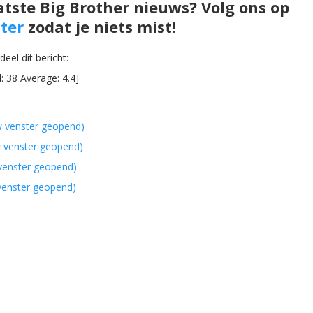
atste Big Brother nieuws? Volg ons op
ter
zodat je niets mist!
eel dit bericht:
l:
38
Average:
4.4
]
w venster geopend)
w venster geopend)
 venster geopend)
 venster geopend)