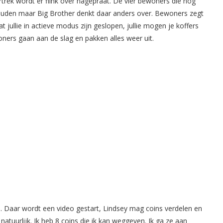
rtrek wordt er flink over nagepraat. De vier bewoners die nog
houden maar Big Brother denkt daar anders over. Bewoners zegt
 jullie in actieve modus zijn geslopen, jullie mogen je koffers
ners gaan aan de slag en pakken alles weer uit.
 Daar wordt een video gestart, Lindsey mag coins verdelen en
 natuurlijk. Ik heb 8 coins die ik kan weggeven. Ik ga ze aan