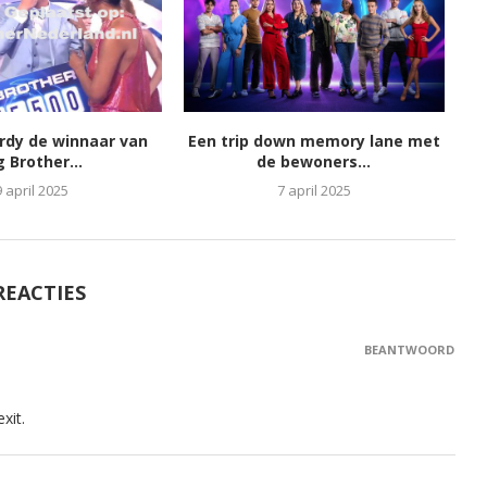
ordy de winnaar van
Een trip down memory lane met
g Brother...
de bewoners...
9 april 2025
7 april 2025
REACTIES
BEANTWOORD
xit.