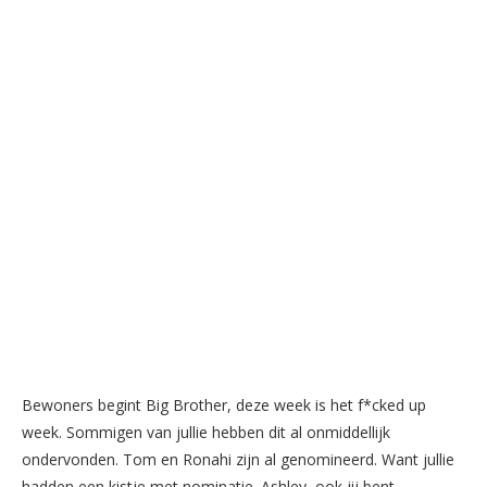
Bewoners begint Big Brother, deze week is het f*cked up
week. Sommigen van jullie hebben dit al onmiddellijk
ondervonden. Tom en Ronahi zijn al genomineerd. Want jullie
hadden een kistje met nominatie. Ashley, ook jij bent