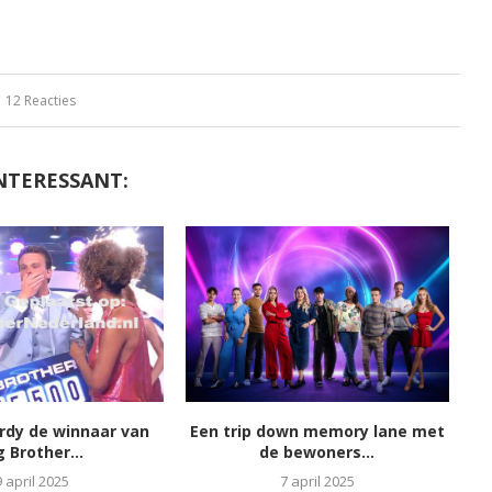
12 Reacties
NTERESSANT:
ordy de winnaar van
Een trip down memory lane met
g Brother...
de bewoners...
9 april 2025
7 april 2025