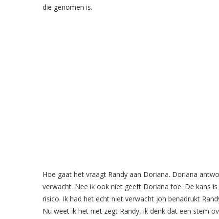
die genomen is.
Hoe gaat het vraagt Randy aan Doriana. Doriana antwoo
verwacht. Nee ik ook niet geeft Doriana toe. De kans is n
risico. Ik had het echt niet verwacht joh benadrukt Rand
Nu weet ik het niet zegt Randy, ik denk dat een stem o