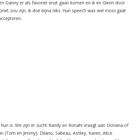
 en Danny er als favoriet eruit gaan komen en ik en Glenn door
riet zou zijn, ik doe bijna niks. Hun speech was wel mooi gaat
accepteren.
 hun is. We zijn er zucht Randy en Ronahi vraagt aan Doriana of
n (Tom en Jimmy), Dilano, Sabeau, Ashley, Karen, Alice.