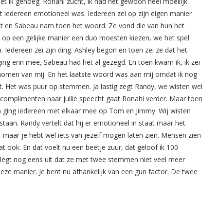
et ik genoeg. Ronahi zucht, ik had het gewoon heel moeilijk.
at iedereen emotioneel was. Iedereen zei op zijn eigen manier
 en Sabeau nam toen het woord. Ze vond die van hun het
e op een gelijke manier een duo moesten kiezen, we het spel
 Iedereen zei zijn ding. Ashley begon en toen zei ze dat het
ng erin mee, Sabeau had het al gezegd. En toen kwam ik, ik zei
enomen van mij. En het laatste woord was aan mij omdat ik nog
t. Het was puur op stemmen. Ja lastig zegt Randy, we wisten wel
complimenten naar jullie speecht gaat Ronahi verder. Maar toen
ging iedereen met elkaar mee op Tom en Jimmy. Wij wisten
 staan. Randy vertelt dat hij er emotioneel in staat maar het
y, maar je hebt wel iets van jezelf mogen laten zien. Mensen zien
t ook. En dat voelt nu een beetje zuur, dat geloof ik 100
 legt nog eens uit dat ze met twee stemmen niet veel meer
ze manier. Je bent nu afhankelijk van een gun factor. De twee