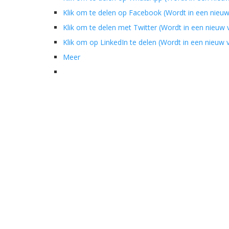
Klik om te delen op Facebook (Wordt in een nieu
Klik om te delen met Twitter (Wordt in een nieuw
Klik om op LinkedIn te delen (Wordt in een nieuw
Meer