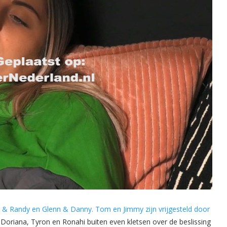
& Randy en Glenn & Danny. Tom en Jimmy zijn vrijgesteld door
 Doriana, Tyron en Ronahi buiten even kletsen over de beslissing