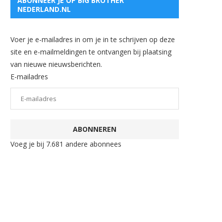
ABONNEER JE OP BIG BROTHER
NEDERLAND.NL
Voer je e-mailadres in om je in te schrijven op deze
site en e-mailmeldingen te ontvangen bij plaatsing
van nieuwe nieuwsberichten.
E-mailadres
ABONNEREN
Voeg je bij 7.681 andere abonnees