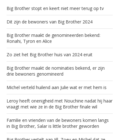
Big Brother stopt en keert niet meer terug op tv
Dit zijn de bewoners van Big Brother 2024
Big Brother maakt de genomineerden bekend:
Ronahi, Tyron en Alice
Zo ziet het Big Brother huis van 2024 eruit
Big Brother maakt de nominaties bekend, er zijn
drie bewoners genomineerd
Michel verteld huilend aan Julie wat er met hem is
Leroy heeft onenigheid met Nouchine nadat hij haar
vraagt met wie ze in de Big Brother finale wil
Familie en vrienden van de bewoners komen langs
in Big Brother, Salar is little brother geworden
Big Brother vertelt aan Jill, Zoey en Michel dat ze