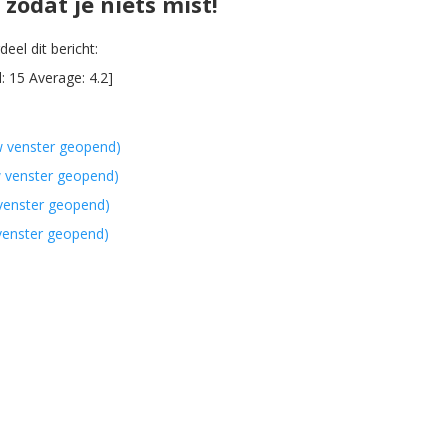
zodat je niets mist!
eel dit bericht:
l:
15
Average:
4.2
]
w venster geopend)
w venster geopend)
 venster geopend)
 venster geopend)