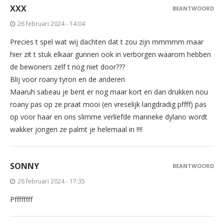
XXX
BEANTWOORD
26 februari 2024 - 14:04
Precies t spel wat wij dachten dat t zou zijn mmmmm maar
hier zit t stuk elkaar gunnen ook in verborgen waarom hebben
de bewoners zelf t nog niet door???
Blij voor roany tyron en de anderen
Maaruh sabeau je bent er nog maar kort en dan drukken nou
roany pas op ze praat mooi (en vreselijk langdradig pffff) pas
op voor haar en ons slimme verliefde manneke dylano wordt
wakker jongen ze palmt je helemaal in !!!!
SONNY
BEANTWOORD
26 februari 2024 - 17:35
Pffffffff