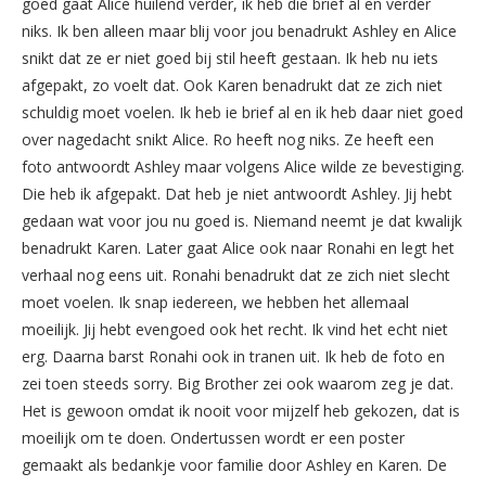
goed gaat Alice huilend verder, ik heb die brief al en verder
niks. Ik ben alleen maar blij voor jou benadrukt Ashley en Alice
snikt dat ze er niet goed bij stil heeft gestaan. Ik heb nu iets
afgepakt, zo voelt dat. Ook Karen benadrukt dat ze zich niet
schuldig moet voelen. Ik heb ie brief al en ik heb daar niet goed
over nagedacht snikt Alice. Ro heeft nog niks. Ze heeft een
foto antwoordt Ashley maar volgens Alice wilde ze bevestiging.
Die heb ik afgepakt. Dat heb je niet antwoordt Ashley. Jij hebt
gedaan wat voor jou nu goed is. Niemand neemt je dat kwalijk
benadrukt Karen. Later gaat Alice ook naar Ronahi en legt het
verhaal nog eens uit. Ronahi benadrukt dat ze zich niet slecht
moet voelen. Ik snap iedereen, we hebben het allemaal
moeilijk. Jij hebt evengoed ook het recht. Ik vind het echt niet
erg. Daarna barst Ronahi ook in tranen uit. Ik heb de foto en
zei toen steeds sorry. Big Brother zei ook waarom zeg je dat.
Het is gewoon omdat ik nooit voor mijzelf heb gekozen, dat is
moeilijk om te doen. Ondertussen wordt er een poster
gemaakt als bedankje voor familie door Ashley en Karen. De