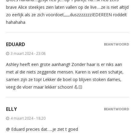
brave Alice steekjes zien laten vallen op de live….ze is niet altijd
zo eerlijk als ze zich voordoet,,,,,duszzzzzzzIEDEREEN roddelt
hahahaha
EDUARD
BEANTWOORD
3 maart 2024 - 23:08
Ashley heeft een grote aanhang!! Zonder haar is er niks aan
met al die niets zeggende mensen. Karen is wel een schatje,
samen zijn ze top! Lekker de boel op blijven stoken dames,
veeg de vloer maar lekker schoon! 💪🏻
ELLY
BEANTWOORD
4 maart 2024 - 18:20
@ Eduard precies dat…..je ziet t goed