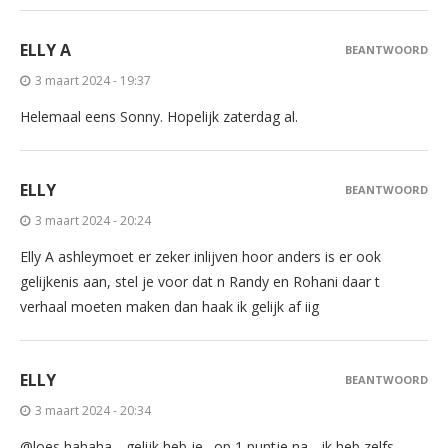
ELLY A
BEANTWOORD
3 maart 2024 - 19:37
Helemaal eens Sonny. Hopelijk zaterdag al.
ELLY
BEANTWOORD
3 maart 2024 - 20:24
Elly A ashleymoet er zeker inlijven hoor anders is er ook
gelijkenis aan, stel je voor dat n Randy en Rohani daar t
verhaal moeten maken dan haak ik gelijk af iig
ELLY
BEANTWOORD
3 maart 2024 - 20:34
@loes hahaha….gelijk heb je…op 1 puntje na….ik heb zelfs