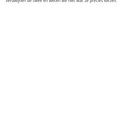
verdwijnen de twee en weten we niet wat ze precies kiezen.