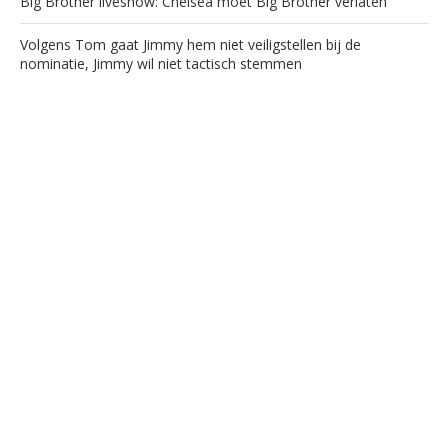
Big Brother liveshow: Chelsea moet Big Brother verlaten
Volgens Tom gaat Jimmy hem niet veiligstellen bij de
nominatie, Jimmy wil niet tactisch stemmen