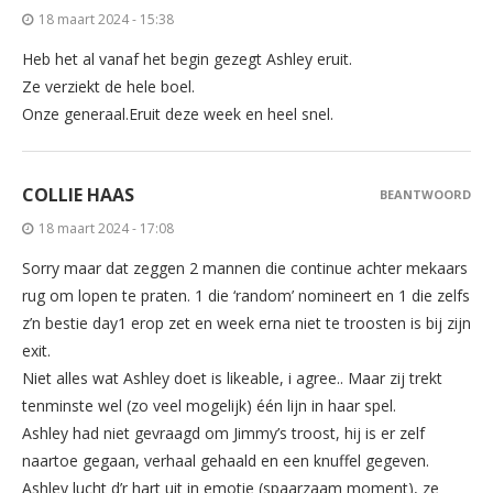
18 maart 2024 - 15:38
Heb het al vanaf het begin gezegt Ashley eruit.
Ze verziekt de hele boel.
Onze generaal.Eruit deze week en heel snel.
COLLIE HAAS
BEANTWOORD
18 maart 2024 - 17:08
Sorry maar dat zeggen 2 mannen die continue achter mekaars
rug om lopen te praten. 1 die ‘random’ nomineert en 1 die zelfs
z’n bestie day1 erop zet en week erna niet te troosten is bij zijn
exit.
Niet alles wat Ashley doet is likeable, i agree.. Maar zij trekt
tenminste wel (zo veel mogelijk) één lijn in haar spel.
Ashley had niet gevraagd om Jimmy’s troost, hij is er zelf
naartoe gegaan, verhaal gehaald en een knuffel gegeven.
Ashley lucht d’r hart uit in emotie (spaarzaam moment), ze