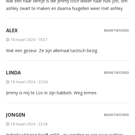
wat een naar ventje is die jimmy toch lekker naar huis joh, om
ashley zwart te maken en daarna huigellen weer met ashley
ALEX
BEANTWOORD
18 maart 2024 - 18:57
Wat een gezeur. Ze zijn allemaal tactisch bezig.
LINDA
BEANTWOORD
18 maart 2024 - 22:04
Jimmy is mij te Los in zijn babbels. Weg ermee.
JONGEN
BEANTWOORD
18 maart 2024 - 23:28
Inderdaad tyron heeft gelijk , nu worden er een paar wakker