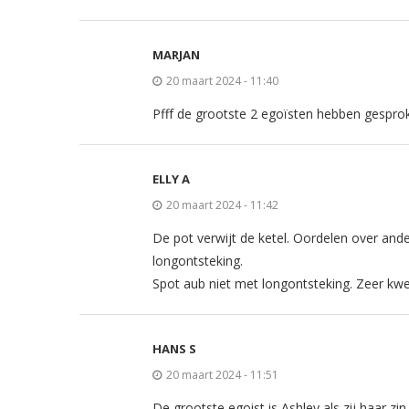
MARJAN
20 maart 2024 - 11:40
Pfff de grootste 2 egoïsten hebben gesprok
ELLY A
20 maart 2024 - 11:42
De pot verwijt de ketel. Oordelen over and
longontsteking.
Spot aub niet met longontsteking. Zeer kw
HANS S
20 maart 2024 - 11:51
De grootste egoist is Ashley als zij haar zin