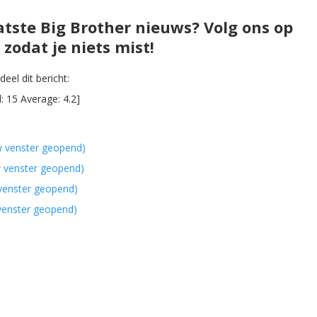
atste Big Brother nieuws? Volg ons op
zodat je niets mist!
eel dit bericht:
l:
15
Average:
4.2
]
w venster geopend)
w venster geopend)
 venster geopend)
 venster geopend)