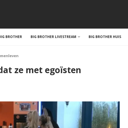
IG BROTHER
BIG BROTHER LIVESTREAM
BIG BROTHER HUIS
samenleven
dat ze met egoïsten