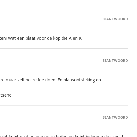
BEANTWOORD
en! Wat een plaat voor de kop die A en K!
BEANTWOORD
ere maar zelf hetzelfde doen. En blaasontsteking en
etsend.
BEANTWOORD
 niet krijgt gaat ze een potje huilen en krijgt iedereen de schuld ,